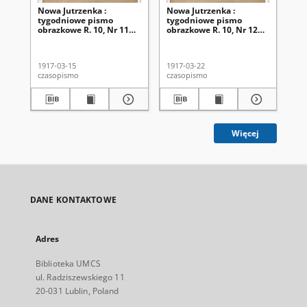
Nowa Jutrzenka :
Nowa Jutrzenka :
No
tygodniowe pismo
tygodniowe pismo
ty
obrazkowe R. 10, Nr 11
obrazkowe R. 10, Nr 12
ob
(15 marca 1917)
(22 marca 1917)
(2
1917-03-15
1917-03-22
191
czasopismo
czasopismo
cza
Więcej
DANE KONTAKTOWE
Adres
Biblioteka UMCS
ul. Radziszewskiego 11
20-031 Lublin, Poland