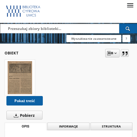
Wyszukiwanie zaawansowane
?
OBIEKT
Pokaż treść
Pobierz
OPIS
INFORMACJE
STRUKTURA