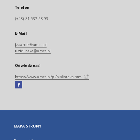
Telefon
(+48) 81 537 58 93
E-Mail
j.startek@umcs.pl
u.zielinska@umcs.pl
Odwiedź nas!
https://www.umcs.pl/pl/biblioteka.htm
Facebook
Link
zewnętrzny,
otworzy
się
w
nowej
MAPA STRONY
karcie