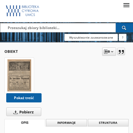
Wyszukiwanie zaawansowane
?
OBIEKT
Pokaż treść
Pobierz
OPIS
INFORMACJE
STRUKTURA