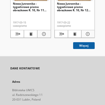
Nowa Jutrzenka :
Nowa Jutrzenka :
No
tygodniowe pismo
tygodniowe pismo
ty
obrazkowe R. 10, Nr 11
obrazkowe R. 10, Nr 12
ob
(15 marca 1917)
(22 marca 1917)
(2
1917-03-15
1917-03-22
191
czasopismo
czasopismo
cza
Więcej
DANE KONTAKTOWE
Adres
Biblioteka UMCS
ul. Radziszewskiego 11
20-031 Lublin, Poland