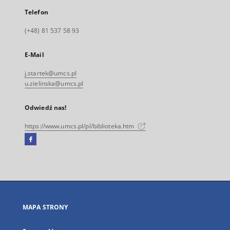
Telefon
(+48) 81 537 58 93
E-Mail
j.startek@umcs.pl
u.zielinska@umcs.pl
Odwiedź nas!
https://www.umcs.pl/pl/biblioteka.htm
Facebook
Link
zewnętrzny,
otworzy
się
w
nowej
MAPA STRONY
karcie