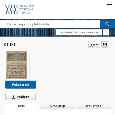
Wyszukiwanie zaawansowane
?
OBIEKT
Pokaż treść
Pobierz
OPIS
INFORMACJE
STRUKTURA