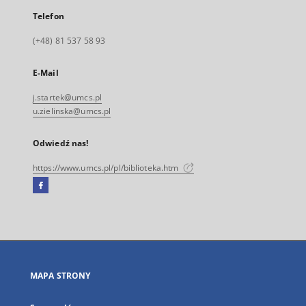
Telefon
(+48) 81 537 58 93
E-Mail
j.startek@umcs.pl
u.zielinska@umcs.pl
Odwiedź nas!
https://www.umcs.pl/pl/biblioteka.htm
Facebook
Link
zewnętrzny,
otworzy
się
w
nowej
MAPA STRONY
karcie