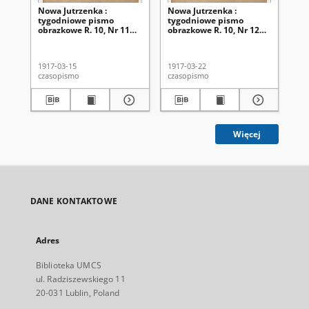
Nowa Jutrzenka :
Nowa Jutrzenka :
No
tygodniowe pismo
tygodniowe pismo
ty
obrazkowe R. 10, Nr 11
obrazkowe R. 10, Nr 12
ob
(15 marca 1917)
(22 marca 1917)
(2
1917-03-15
1917-03-22
191
czasopismo
czasopismo
cza
Więcej
DANE KONTAKTOWE
Adres
Biblioteka UMCS
ul. Radziszewskiego 11
20-031 Lublin, Poland