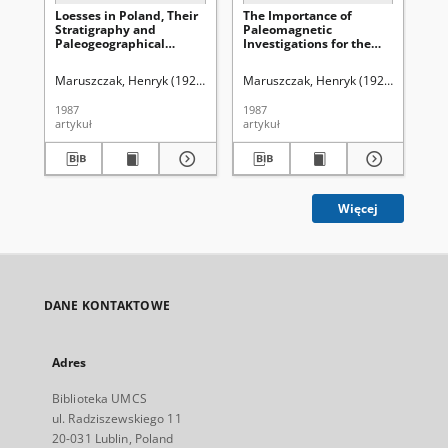
Loesses in Poland, Their
The Importance of
Le
Stratigraphy and
Paleomagnetic
w 
Paleogeographical
Investigations for the
lit
Interpretation
Stratigraphic Analysis of
mi
Loesses on the Example
Maruszczak, Henryk (1922-2012)
Maruszczak, Henryk (1922-2012)
Uniwersytet Marii Curie-Skłodowskiej
Ken
Tk
of the Section at Łopatki
(SE Poland)
1987
1987
[19
artykuł
artykuł
art
Więcej
DANE KONTAKTOWE
Adres
Biblioteka UMCS
ul. Radziszewskiego 11
20-031 Lublin, Poland