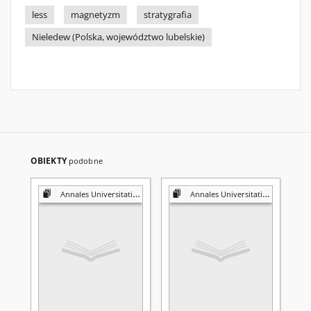
less
magnetyzm
stratygrafia
Nieledew (Polska, województwo lubelskie)
OBIEKTY
podobne
Annales Universitatis Mariae Curie-Skłodowska. Sectio B, Geographia, Geologia, Mineralogia et Petrographia
Annales Universitatis Mariae Curie-Skłodowska. Sectio B, Geographia, Geologia, Mineralogia et Petrographia