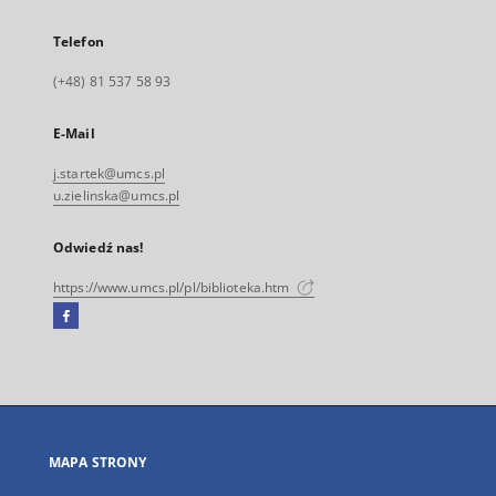
Telefon
(+48) 81 537 58 93
E-Mail
j.startek@umcs.pl
u.zielinska@umcs.pl
Odwiedź nas!
https://www.umcs.pl/pl/biblioteka.htm
Facebook
Link
zewnętrzny,
otworzy
się
w
nowej
MAPA STRONY
karcie