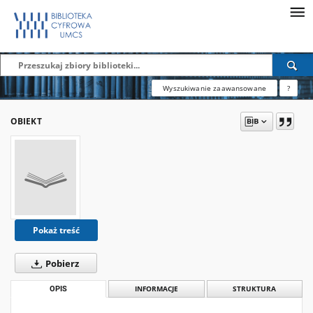
Wyszukiwanie zaawansowane
?
OBIEKT
Pokaż treść
Pobierz
OPIS
INFORMACJE
STRUKTURA