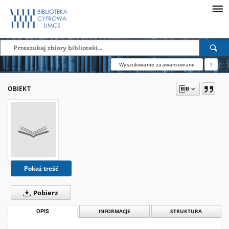
Wyszukiwanie zaawansowane
?
OBIEKT
Pokaż treść
Pobierz
OPIS
INFORMACJE
STRUKTURA