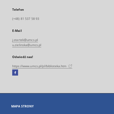
Telefon
(+48) 81 537 58 93
E-Mail
j.startek@umcs.pl
u.zielinska@umcs.pl
Odwiedź nas!
https://www.umcs.pl/pl/biblioteka.htm
Facebook
Link
zewnętrzny,
otworzy
się
w
nowej
MAPA STRONY
karcie