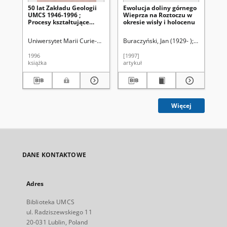
50 lat Zakładu Geologii
Ewolucja doliny górnego
St
UMCS 1946-1996 ;
Wieprza na Roztoczu w
uw
Procesy kształtujące
okresie wisły i holocenu
ws
strefę przełomowej
kr
doliny Wisły i krawędź
mi
Uniwersytet Marii Curie-Skłodowskiej (Lublin). Zakład Geologii
Buraczyński, Jan (1929- )
Uniwersytet
Harasim
Dob
Roztocza w schyłkowej
śr
fazie trzeciorzędu i w
Bu
1996
[1997]
199
czwartorzędzie :
książka
artykuł
ksi
terenowa konferencja
naukowa, Lublin, 31
maja - 1 czerwca 1996
roku
Więcej
DANE KONTAKTOWE
Adres
Biblioteka UMCS
ul. Radziszewskiego 11
20-031 Lublin, Poland