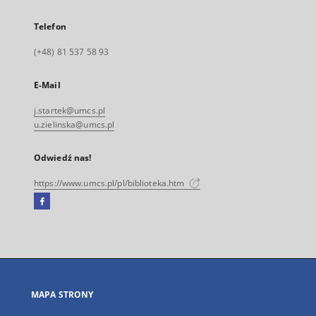
Telefon
(+48) 81 537 58 93
E-Mail
j.startek@umcs.pl
u.zielinska@umcs.pl
Odwiedź nas!
https://www.umcs.pl/pl/biblioteka.htm
Facebook
Link
zewnętrzny,
otworzy
się
w
nowej
MAPA STRONY
karcie