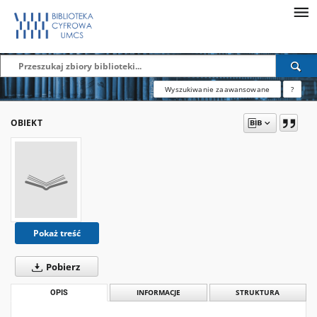
Wyszukiwanie zaawansowane
?
OBIEKT
Pokaż treść
Pobierz
OPIS
INFORMACJE
STRUKTURA