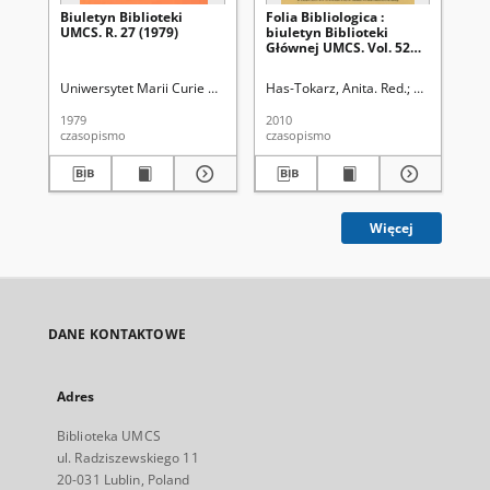
Biuletyn Biblioteki
Folia Bibliologica :
Fol
UMCS. R. 27 (1979)
biuletyn Biblioteki
biu
Głównej UMCS. Vol. 52
Gł
(2010)
53
Uniwersytet Marii Curie Skłodowskiej (Lublin). Biblioteka Główna
Has-Tokarz, Anita. Red.
Uniwersytet 
Uni
1979
2010
201
czasopismo
czasopismo
cza
Więcej
DANE KONTAKTOWE
Adres
Biblioteka UMCS
ul. Radziszewskiego 11
20-031 Lublin, Poland