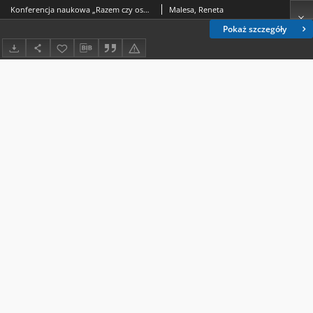
Konferencja naukowa „Razem czy osobno? Współpraca bibliotek ze środowiskiem akademickim. Perspektywy i projekty”, Lublin 21 czerwca 2018
Malesa, Reneta
Pokaż szczegóły