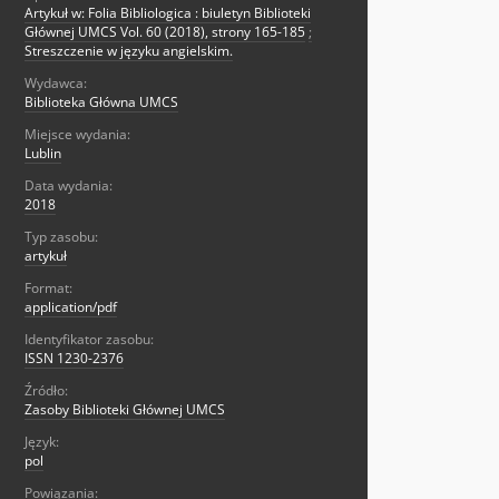
Artykuł w: Folia Bibliologica : biuletyn Biblioteki
Głównej UMCS Vol. 60 (2018), strony 165-185
;
Streszczenie w języku angielskim.
Wydawca:
Biblioteka Główna UMCS
Miejsce wydania:
Lublin
Data wydania:
2018
Typ zasobu:
artykuł
Format:
application/pdf
Identyfikator zasobu:
ISSN 1230-2376
Źródło:
Zasoby Biblioteki Głównej UMCS
Język:
pol
Powiązania: