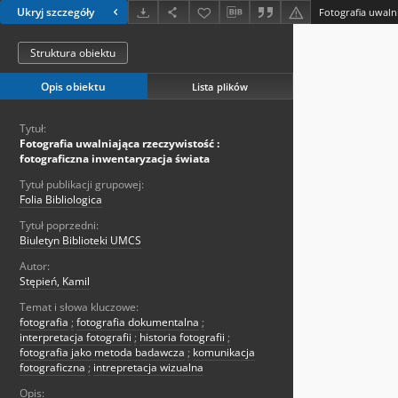
Ukryj szczegóły
Struktura obiektu
Opis obiektu
Lista plików
Tytuł:
Fotografia uwalniająca rzeczywistość :
fotograficzna inwentaryzacja świata
Tytuł publikacji grupowej:
Folia Bibliologica
Tytuł poprzedni:
Biuletyn Biblioteki UMCS
Autor:
Stępień, Kamil
Temat i słowa kluczowe:
fotografia
;
fotografia dokumentalna
;
interpretacja fotografii
;
historia fotografii
;
fotografia jako metoda badawcza
;
komunikacja
fotograficzna
;
intrepretacja wizualna
Opis: