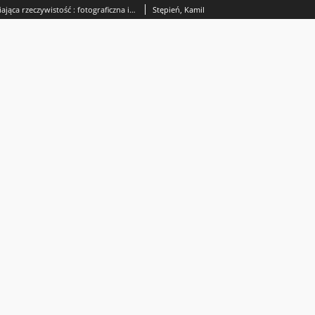
Fotografia uwalniająca rzeczywistość : fotograficzna inwentaryzacja świata
Stępień, Kamil