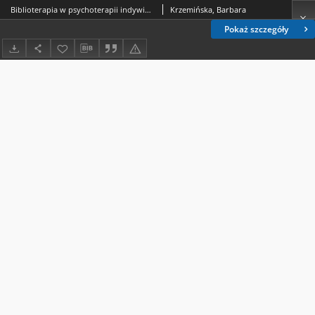
Biblioterapia w psychoterapii indywidualnej i grupach wsparcia kobiet zmagających się z problemem niepłodności
Krzemińska, Barbara
Pokaż szczegóły