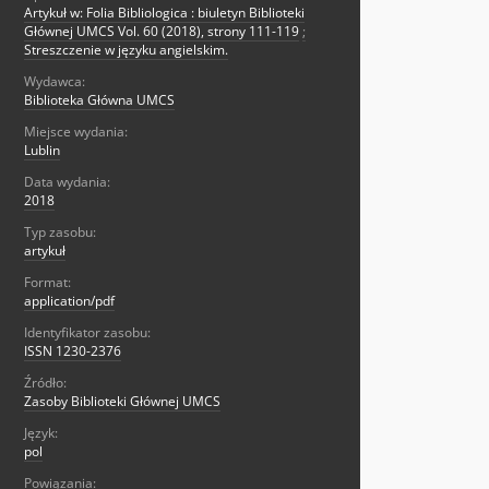
Artykuł w: Folia Bibliologica : biuletyn Biblioteki
Głównej UMCS Vol. 60 (2018), strony 111-119
;
Streszczenie w języku angielskim.
Wydawca:
Biblioteka Główna UMCS
Miejsce wydania:
Lublin
Data wydania:
2018
Typ zasobu:
artykuł
Format:
application/pdf
Identyfikator zasobu:
ISSN 1230-2376
Źródło:
Zasoby Biblioteki Głównej UMCS
Język:
pol
Powiązania: