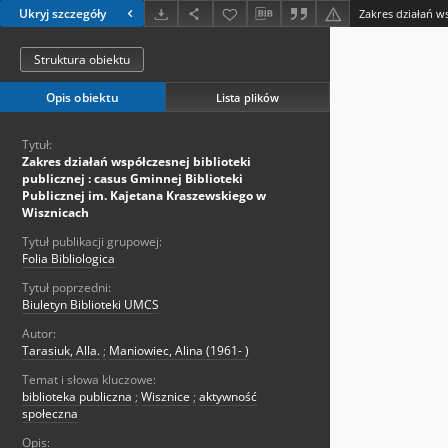
Ukryj szczegóły
Struktura obiektu
Opis obiektu
Lista plików
Tytuł:
Zakres działań współczesnej biblioteki
publicznej : casus Gminnej Biblioteki
Publicznej im. Kajetana Kraszewskiego w
Wisznicach
Tytuł publikacji grupowej:
Folia Bibliologica
Tytuł poprzedni:
Biuletyn Biblioteki UMCS
Autor:
Tarasiuk, Alla.
;
Maniowiec, Alina (1961- )
Temat i słowa kluczowe:
biblioteka publiczna
;
Wisznice
;
aktywność
społeczna
Opis: