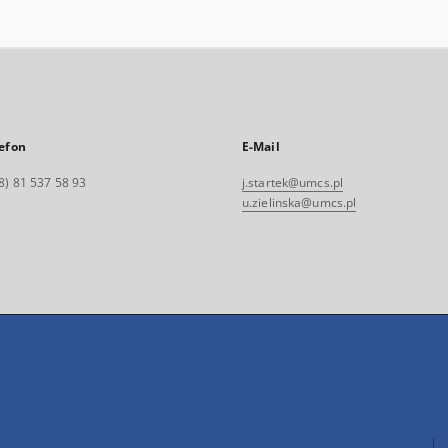
efon
E-Mail
8) 81 537 58 93
j.startek@umcs.pl
u.zielinska@umcs.pl