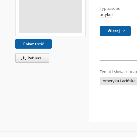
Typ zasobu:
artykuł
Więcej
Pokaż treść
Pobierz
Temat i słowa klucz
Ameryka Łacińska