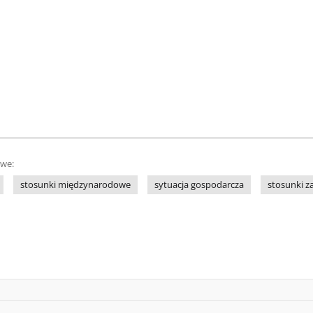
owe:
stosunki międzynarodowe
sytuacja gospodarcza
stosunki z