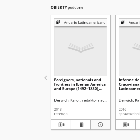
OBIEKTY
podobne
Anuario Latinoamericano
Anuari
Foreigners, nationals and
Informe de 
frontiers in Iberian America
Cracoviana
and Europe (1492–1830),
Latinoamer
Fernando Ciaramitaro, José
Migraciones
de la Puente Brunke
América La
Derwich, Karol.
redaktor naczelny Katarzyna Krz
Derwich, Ka
(coords.), Universidad de
contemporá
Murcia – Red Columnaria –
Polonia, 8–
2018
2016
UACM, Murcia – Ciudad de
recenzja
sprawozdani
México 2017, pp. 293, ISBN
9788416551941