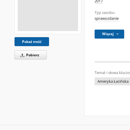
2017
Typ zasobu:
sprawozdanie
Więcej
Pokaż treść
Pobierz
Temat i słowa klucz
Ameryka Łacińska