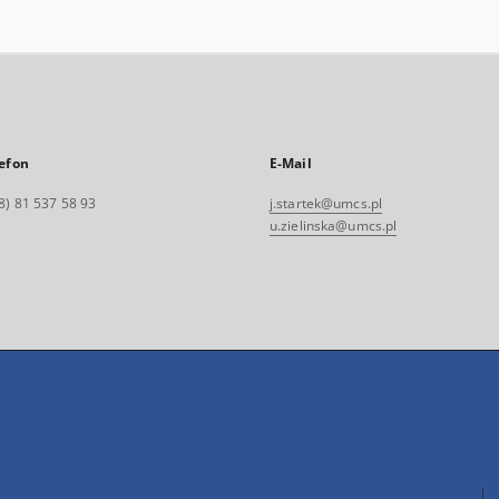
efon
E-Mail
8) 81 537 58 93
j.startek@umcs.pl
u.zielinska@umcs.pl