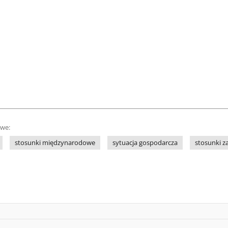
owe:
stosunki międzynarodowe
sytuacja gospodarcza
stosunki z