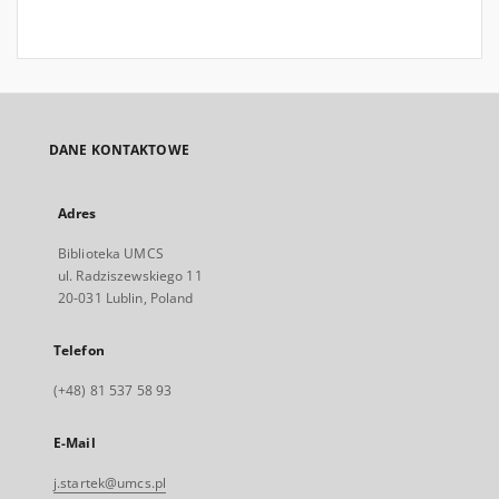
DANE KONTAKTOWE
Adres
Biblioteka UMCS
ul. Radziszewskiego 11
20-031 Lublin, Poland
Telefon
(+48) 81 537 58 93
E-Mail
j.startek@umcs.pl