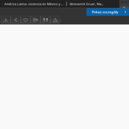
América Latina: violencia en México y Centroamérica : presentación
Moloeznik Gruer, Marcos Pablo
Pokaż szczegóły