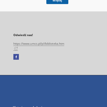
Więcej
Odwiedź nas!
https://www.umcs.pl/pl/biblioteka.htm
Facebook
Link
zewnętrzny,
otworzy
się
w
nowej
karcie