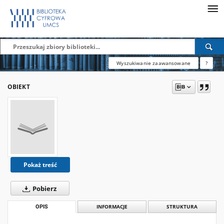
Wyszukiwanie zaawansowane
?
OBIEKT
Pokaż treść
Pobierz
OPIS
INFORMACJE
STRUKTURA