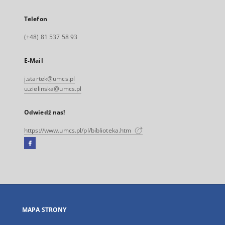
Telefon
(+48) 81 537 58 93
E-Mail
j.startek@umcs.pl
u.zielinska@umcs.pl
Odwiedź nas!
https://www.umcs.pl/pl/biblioteka.htm
Facebook
Link
zewnętrzny,
otworzy
się
w
nowej
MAPA STRONY
karcie