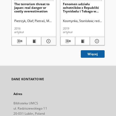
The terrorism threat to
Fenomen udziału
Ba
Japan: real danger or
ochotników z Republiki
and
costly overestimation
Trynidadu i Tobago w
Am
szeregach tzw. Państwa
Islamskiego
Pietrzyk, Olaf
Pietraś, Marek. Redaktor naczelny
Kosmynka, Stanisław
Polska Akademia Nauk
redoktorzy tom
Jer
2016
2019
201
artykuł
artykuł
art
Więcej
DANE KONTAKTOWE
Adres
Biblioteka UMCS
ul. Radziszewskiego 11
20-031 Lublin, Poland