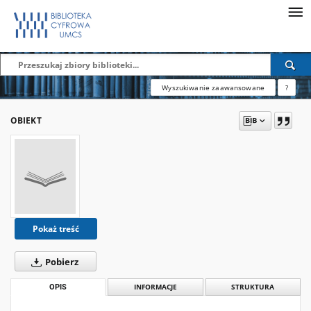
Wyszukiwanie zaawansowane
?
OBIEKT
Pokaż treść
Pobierz
OPIS
INFORMACJE
STRUKTURA