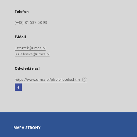
Telefon
(+48) 81 537 58 93
E-Mail
j.startek@umcs.pl
u.zielinska@umcs.pl
Odwiedź nas!
https://www.umcs.pl/pl/biblioteka.htm
Facebook
Link
zewnętrzny,
otworzy
się
w
nowej
MAPA STRONY
karcie