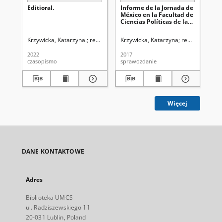
Editioral.
Informe de la Jornada de
In
México en la Facultad de
ed
Ciencias Políticas de la
enc
Universidad Maria Curie-
co
Skłodowska en Lublin,
Fa
Krzywicka, Katarzyna.
redaktor naczelny Katarzyna Krzywicka
Krzywicka, Katarzyna
redaktor nacze
Krz
Polonia, 7 de junio de
Pol
2017
Un
2022
2017
201
Sk
czasopismo
sprawozdanie
sp
Pol
de
Więcej
DANE KONTAKTOWE
Adres
Biblioteka UMCS
ul. Radziszewskiego 11
20-031 Lublin, Poland