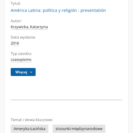
Tytuł:
América Latina: política y religión : presentatión
Autor:
Krzywicka, Katarzyna
Data wydania:
2016
Typ zasobu:
czasopismo
Więcej
Temat i słowa kluczowe:
Ameryka Łacińska
stosunki międzynarodowe