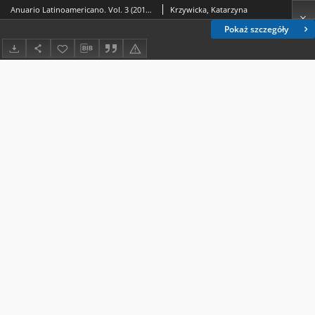
Anuario Latinoamericano. Vol. 3 (2016) - Wstęp
Krzywicka, Katarzyna
Pokaż szczegóły