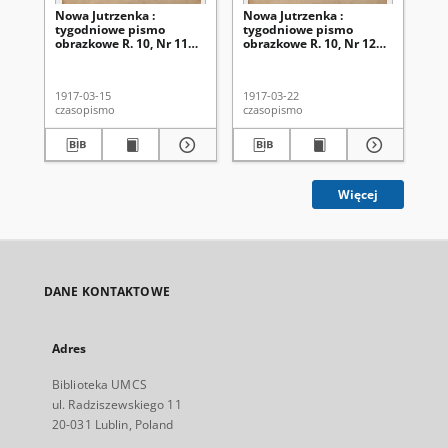
Nowa Jutrzenka :
Nowa Jutrzenka :
No
tygodniowe pismo
tygodniowe pismo
ty
obrazkowe R. 10, Nr 11
obrazkowe R. 10, Nr 12
ob
(15 marca 1917)
(22 marca 1917)
(2
1917-03-15
1917-03-22
191
czasopismo
czasopismo
cza
Więcej
DANE KONTAKTOWE
Adres
Biblioteka UMCS
ul. Radziszewskiego 11
20-031 Lublin, Poland