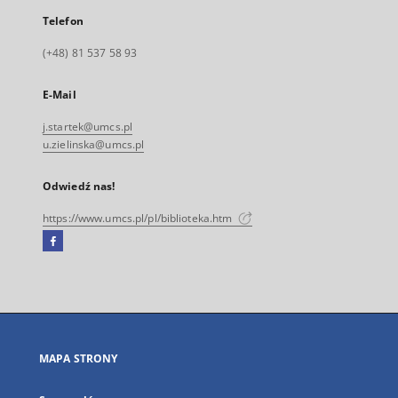
Telefon
(+48) 81 537 58 93
E-Mail
j.startek@umcs.pl
u.zielinska@umcs.pl
Odwiedź nas!
https://www.umcs.pl/pl/biblioteka.htm
Facebook
Link
zewnętrzny,
otworzy
się
w
nowej
MAPA STRONY
karcie