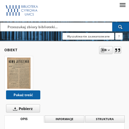
Wyszukiwanie zaawansowane
?
OBIEKT
Pokaż treść
Pobierz
OPIS
INFORMACJE
STRUKTURA