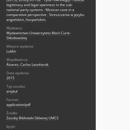
legitimacy and legal openness in the sub-
national party systems : Mexican case in a
comparative perspective
;
Streszczenia w języku
angielskim, hiszpańskim.
Wydawca:
Wydawnictwo Uniwersytetu Marii Curie-
Skłodowskiej
Miejsce wydania:
Lublin
Współtwórca:
Álvarez, Carlos Leonhardt.
Data wydania:
2015
Typ zasobu:
artykuł
Format:
application/pdf
Źródło:
Zasoby Biblioteki Głównej UMCS
Język: