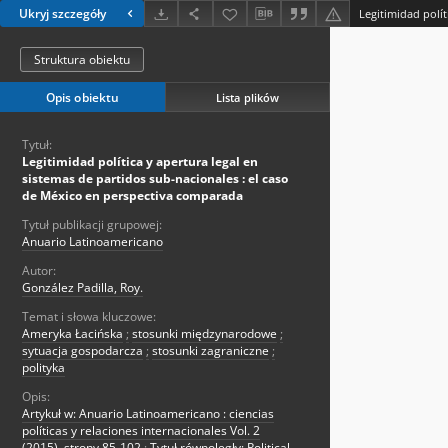
Ukryj szczegóły
Struktura obiektu
Opis obiektu
Lista plików
Tytuł:
Legitimidad política y apertura legal en
sistemas de partidos sub-nacionales : el caso
de México en perspectiva comparada
Tytuł publikacji grupowej:
Anuario Latinoamericano
Autor:
González Padilla, Roy.
Temat i słowa kluczowe:
Ameryka Łacińska
;
stosunki międzynarodowe
;
sytuacja gospodarcza
;
stosunki zagraniczne
;
polityka
Opis:
Artykuł w: Anuario Latinoamericano : ciencias
políticas y relaciones internacionales Vol. 2
(2015), strony 85-102
;
Tytuł równoległy: Political