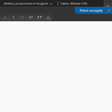
Zesłańcy postyczniowi w Kurganie : sprawa Towarzystwa Pomocy Wzajemnej
Caban, Wiesław (1946- ).; Mulina, Svetlana Anatolʹevna (1974- ).
Pokaż szczegóły