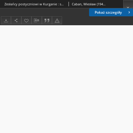
Zesłańcy postyczniowi w Kurganie : sprawa Towarzystwa Pomocy Wzajemnej
Caban, Wiesław (1946- ).; Mulina, Svetlana Anatolʹevna (1974- ).
Pokaż szczegóły