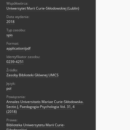
Współtwórca:
Uniwersytet Marii Curie-Skłodowskiej (Lublin)
Data wydania:
2018
Typ zasobu:
spis
Format:
application/pdf
Identyfikator zasobu:
0239-4251
Źródło:
Zasoby Biblioteki Głównej UMCS
Język:
pol
Powiązania:
Annales Universitatis Mariae Curie-Skłodowska.
Sectio J, Paedagogia-Psychologia Vol. 31, 4
(2018)
Prawa:
Biblioteka Uniwersytetu Marii Curie-
Skłodowskiej