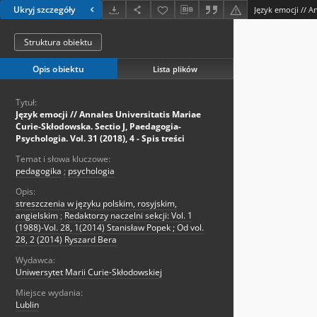
Ukryj szczegóły
Struktura obiektu
Opis obiektu
Lista plików
Tytuł:
Język emocji // Annales Universitatis Mariae
Curie-Skłodowska. Sectio J, Paedagogia-
Psychologia. Vol. 31 (2018), 4 - Spis treści
Temat i słowa kluczowe:
pedagogika
;
psychologia
Opis:
streszczenia w języku polskim, rosyjskim,
angielskim
;
Redaktorzy naczelni sekcji: Vol. 1
(1988)-Vol. 28, 1(2014) Stanisław Popek ; Od vol.
28, 2 (2014) Ryszard Bera
Wydawca:
Uniwersytet Marii Curie-Skłodowskiej
Miejsce wydania:
Lublin