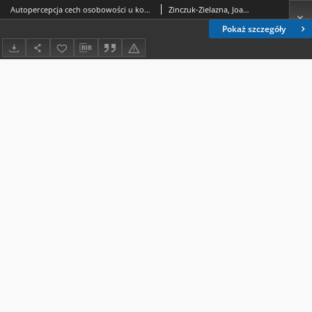
Autopercepcja cech osobowości u kobiet niskolękowych, wysokolękowych i wypierających = Self-perception of personality traits in low-anxious, high-anxious and repressive women /
Zinczuk-Zielazna, Joanna.; Słysz, Anna
Pokaż szczegóły