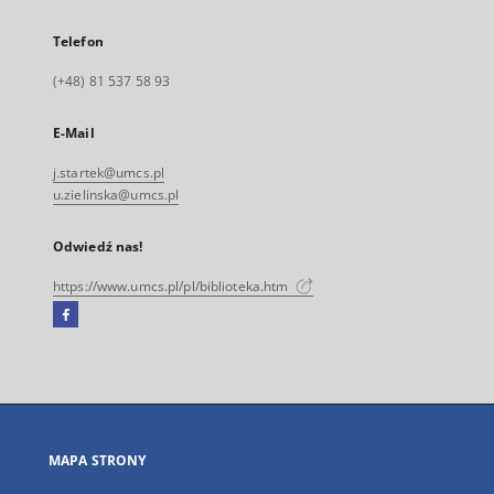
Telefon
(+48) 81 537 58 93
E-Mail
j.startek@umcs.pl
u.zielinska@umcs.pl
Odwiedź nas!
https://www.umcs.pl/pl/biblioteka.htm
Facebook
Link
zewnętrzny,
otworzy
się
w
nowej
MAPA STRONY
karcie