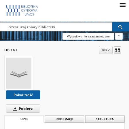
Wyszukiwanie zaawansowane
?
OBIEKT
Pokaż treść
Pobierz
OPIS
INFORMACJE
STRUKTURA