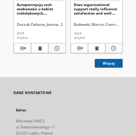
Autopercepcja cech
Does organizational
Doi
osobowości u kobiet
support really influence
eff
niskolękowych,
satisfaction and well-
le
wysokolękowych i
being during enforced
wypierających = Self-
working from home?
Zinczuk-Zielazna, Joanna.
Słysz, Anna
Butlewski, Marcin
Uniwersytet Marii Curie-Skłodow
Czernecka, Wiktor
Val
perception of
personality traits in low-
2018
2024
202
anxious, high-anxious
artykuł
artykuł
art
and repressive women /
Więcej
DANE KONTAKTOWE
Adres
Biblioteka UMCS
ul. Radziszewskiego 11
20-031 Lublin, Poland