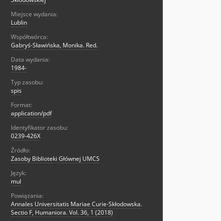
Miejsce wydania:
Lublin
Współtwórca:
Gabryś-Sławińska, Monika. Red.
Data wydania:
1984-
Typ zasobu:
spis
Format:
application/pdf
Identyfikator zasobu:
0239-426X
Źródło:
Zasoby Biblioteki Głównej UMCS
Język:
mul
Powiązania:
Annales Universitatis Mariae Curie-Skłodowska.
Sectio F, Humaniora. Vol. 36, 1 (2018)