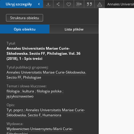
Ukryj szczegóły
Struktura obiektu
Opis obiektu
Lista plików
Tytuł:
Annales Universitatis Mariae Curie-
Skłodowska. Sectio FF, Philologiae. Vol. 36
(2018), 1 - Spis treści
Tytuł publikacji grupowej:
Annales Universitatis Mariae Curie-Skłodowska.
Sectio FF, Philologiae
Temat i słowa kluczowe:
filologia
;
kultura
;
filologia polska
;
językoznawstwo
Opis:
Tyt. poprz.: Annales Universitatis Mariae Curie-
Skłodowska. Sectio F, Humaniora
Wydawca:
Wydawnictwo Uniwersytetu Marii Curie-
Skłodowskiej