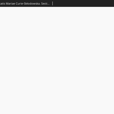
Annales Universitatis Mariae Curie-Skłodowska. Sectio FF, Philologiae. Vol. 36 (2018), 1 - Spis treści