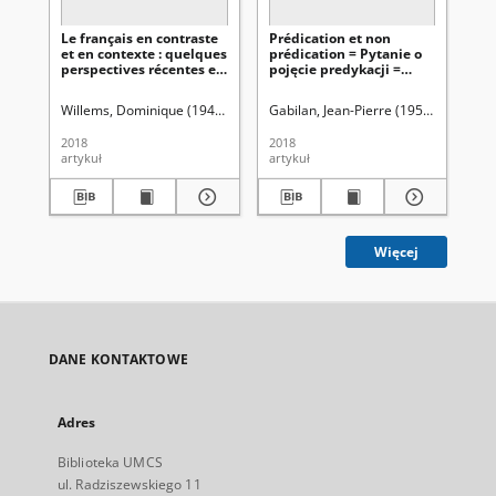
Le français en contraste
Prédication et non
(Wh
et en contexte : quelques
prédication = Pytanie o
me
perspectives récentes en
pojęcie predykacji =
et
linguistique contrastive
Questioning the concept
el
= Badania nad językiem
of predication
tel
Willems, Dominique (1948- )
Gabryś-Sławińska, Monika. Red.
Gabilan, Jean-Pierre (1959- )
Gabryś-
Pee
francuskim w świetle
wybranych
2018
2018
201
współczesnych nurtów
artykuł
artykuł
art
językoznawstwa
kontrastywnego = French
in contrast and in
context : some recent
perspectives in
contrastive linquistics
Więcej
DANE KONTAKTOWE
Adres
Biblioteka UMCS
ul. Radziszewskiego 11