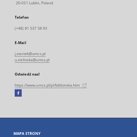
20-031 Lublin, Poland
Telefon
(+48) 81 537 58 93
E-Mail
j.startek@umcs.pl
u.zielinska@umcs.pl
Odwiedź nas!
https://www.umcs.pl/pl/biblioteka.htm
Facebook
Link
zewnętrzny,
otworzy
się
w
nowej
MAPA STRONY
karcie