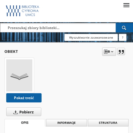
Wyszukiwanie zaawansowane
?
OBIEKT
Pokaż treść
Pobierz
OPIS
INFORMACJE
STRUKTURA