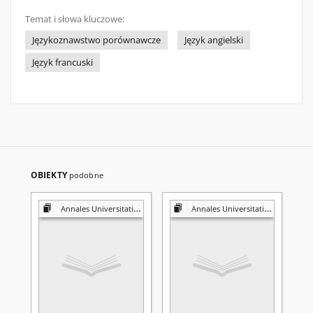
Temat i słowa kluczowe:
Językoznawstwo porównawcze
Język angielski
Język francuski
OBIEKTY
podobne
Annales Universitatis Mariae Curie-Skłodowska. Sectio FF, Philologiae
Annales Universitatis Mariae Curie-Skłodowska. Sectio FF, Philologiae