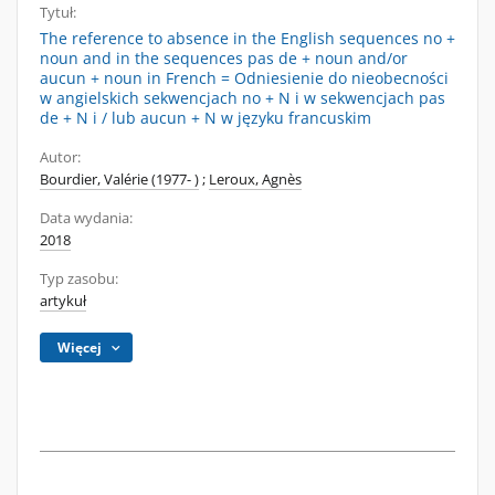
Tytuł:
The reference to absence in the English sequences no +
noun and in the sequences pas de + noun and/or
aucun + noun in French = Odniesienie do nieobecności
w angielskich sekwencjach no + N i w sekwencjach pas
de + N i / lub aucun + N w języku francuskim
Autor:
Bourdier, Valérie (1977- )
;
Leroux, Agnès
Data wydania:
2018
Typ zasobu:
artykuł
Więcej