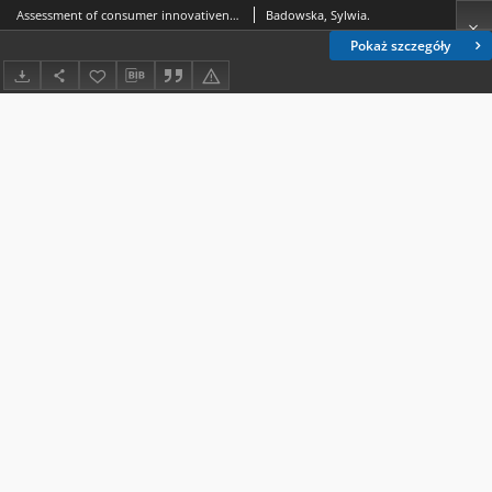
Assessment of consumer innovativeness comparative research among consumers aged 60+ and generation Y using the example of the smarphone = Ocena konsumenckiej innowacyjności - badanie porównawcze wśród konsumentów 60+ i pokolenia Y na przykładzie telefonu typu smartfon
Badowska, Sylwia.
Pokaż szczegóły