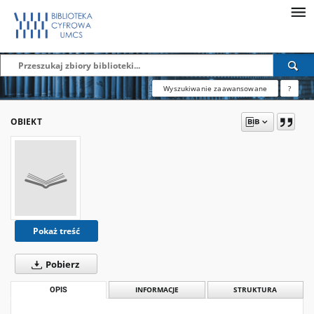
Wyszukiwanie zaawansowane
?
OBIEKT
Pokaż treść
Pobierz
OPIS
INFORMACJE
STRUKTURA