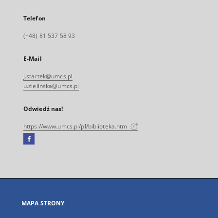
Telefon
(+48) 81 537 58 93
E-Mail
j.startek@umcs.pl
u.zielinska@umcs.pl
Odwiedź nas!
https://www.umcs.pl/pl/biblioteka.htm
Facebook
Link
zewnętrzny,
otworzy
się
w
nowej
MAPA STRONY
karcie