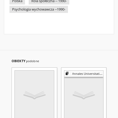
Polska
Rola społeczna -- 1990-
Psychologia wychowawcza --1990-
OBIEKTY
podobne
Annales Universitatis Mariae Curie-Skłodowska. Sectio F, Historia