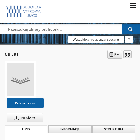
Wyszukiwanie zaawansowane
?
OBIEKT
Pokaż treść
Pobierz
OPIS
INFORMACJE
STRUKTURA