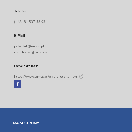
Telefon
(+48) 81 537 58 93
E-Mail
j.startek@umcs.pl
u.zielinska@umcs.pl
Odwiedź nas!
https://www.umcs.pl/pl/biblioteka.htm
Facebook
Link
zewnętrzny,
otworzy
się
w
nowej
MAPA STRONY
karcie