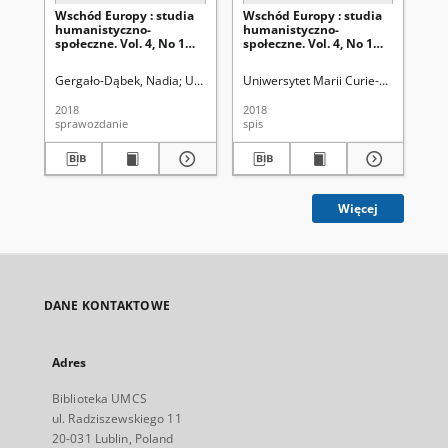
Wschód Europy : studia
Wschód Europy : studia
Mit
humanistyczno-
humanistyczno-
be
społeczne. Vol. 4, No 1
społeczne. Vol. 4, No 1
Ws
(2018)
(2018)
Gergało-Dąbek, Nadia
Uniwersytet Marii Curie-Skłodowskiej (Lublin
Uniwersytet Marii Curie-Skłodowski
Uni
2018
2018
201
sprawozdanie
spis
cza
Więcej
DANE KONTAKTOWE
Adres
Biblioteka UMCS
ul. Radziszewskiego 11
20-031 Lublin, Poland