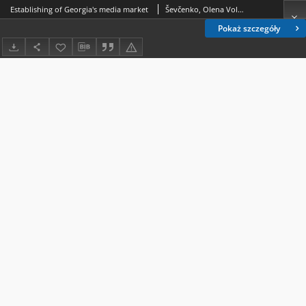
Establishing of Georgia's media market
Ševčenko, Olena Volodimirìvna; Ševčenko, Anna
Pokaż szczegóły