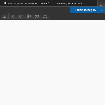
Aktywność przeciwnowotworowa alfaketoglutaranu w modelu komórkowym ludzkiego kostniakomięsaka
Kaławaj, Katarzyna Anna
Pokaż szczegóły