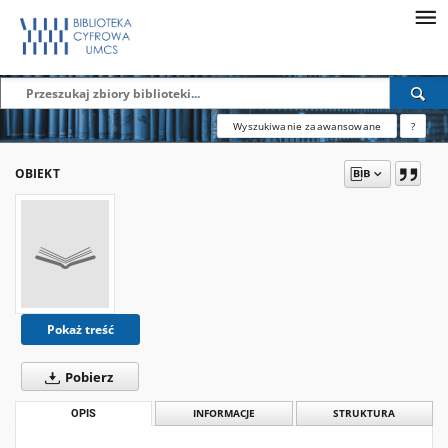
Wyszukiwanie zaawansowane
?
OBIEKT
Pokaż treść
Pobierz
OPIS
INFORMACJE
STRUKTURA