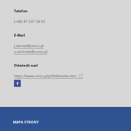
Telefon
(+48) 81 537 58 93
E-Mail
j.startek@umcs.pl
u.zielinska@umcs.pl
Odwiedź nas!
https://www.umcs.pl/pl/biblioteka.htm
Facebook
Link
zewnętrzny,
otworzy
się
w
nowej
MAPA STRONY
karcie