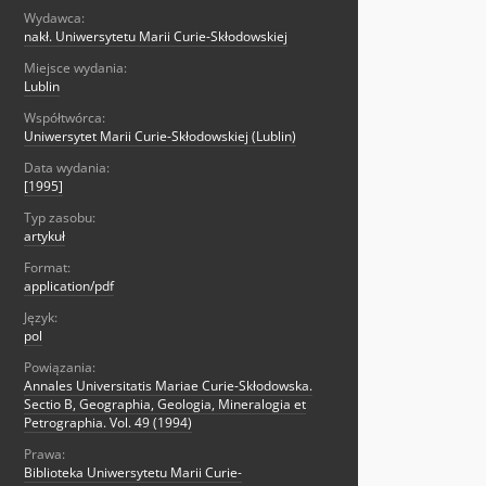
Wydawca:
nakł. Uniwersytetu Marii Curie-Skłodowskiej
Miejsce wydania:
Lublin
Współtwórca:
Uniwersytet Marii Curie-Skłodowskiej (Lublin)
Data wydania:
[1995]
Typ zasobu:
artykuł
Format:
application/pdf
Język:
pol
Powiązania:
Annales Universitatis Mariae Curie-Skłodowska.
Sectio B, Geographia, Geologia, Mineralogia et
Petrographia. Vol. 49 (1994)
Prawa:
Biblioteka Uniwersytetu Marii Curie-