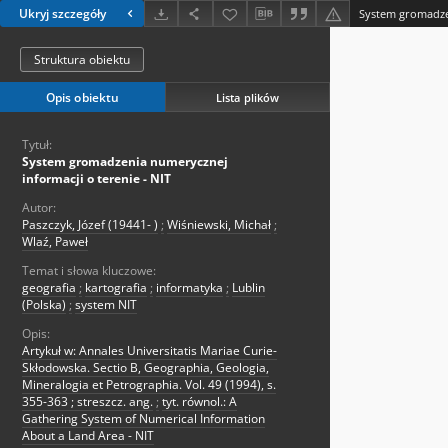
Ukryj szczegóły
Struktura obiektu
Opis obiektu
Lista plików
Tytuł:
System gromadzenia numerycznej
informacji o terenie - NIT
Autor:
Paszczyk, Józef (19441- )
;
Wiśniewski, Michał
;
Wlaź, Paweł
Temat i słowa kluczowe:
geografia
;
kartografia
;
informatyka
;
Lublin
(Polska)
;
system NIT
Opis:
Artykuł w: Annales Universitatis Mariae Curie-
Skłodowska. Sectio B, Geographia, Geologia,
Mineralogia et Petrographia. Vol. 49 (1994), s.
355-363 ; streszcz. ang.
;
tyt. równol.: A
Gathering System of Numerical Information
About a Land Area - NIT