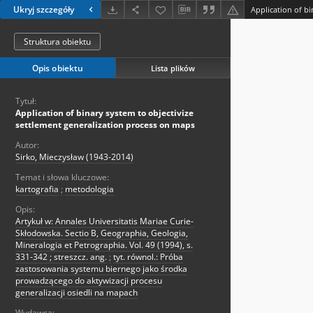
Ukryj szczegóły
Struktura obiektu
Opis obiektu
Lista plików
Tytuł:
Application of binary system to objectivize
settlement generalization process on maps
Autor:
Sirko, Mieczysław (1943-2014)
Temat i słowa kluczowe:
kartografia
;
metodologia
Opis:
Artykuł w: Annales Universitatis Mariae Curie-
Skłodowska. Sectio B, Geographia, Geologia,
Mineralogia et Petrographia. Vol. 49 (1994), s.
331-342 ; streszcz. ang.
;
tyt. równol.: Próba
zastosowania systemu biernego jako środka
prowadzącego do aktywizacji procesu
generalizacji osiedli na mapach
Wydawca: