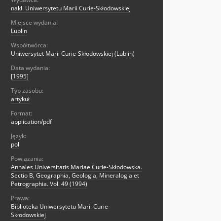
nakł. Uniwersytetu Marii Curie-Skłodowskiej
Miejsce wydania:
Lublin
Współtwórca:
Uniwersytet Marii Curie-Skłodowskiej (Lublin)
Data wydania:
[1995]
Typ zasobu:
artykuł
Format:
application/pdf
Język:
pol
Powiązania:
Annales Universitatis Mariae Curie-Skłodowska.
Sectio B, Geographia, Geologia, Mineralogia et
Petrographia. Vol. 49 (1994)
Prawa:
Biblioteka Uniwersytetu Marii Curie-
Skłodowskiej