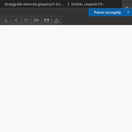
Stratygrafia utworów glacjalnych środkowego i górnego plejstocenu Polski południowo-wschodniej
Dolecki, Leopold (1937- ); Harasimiuk, Marian (1941-); Wojtanowicz, Józef (1936-2015)
Pokaż szczegóły