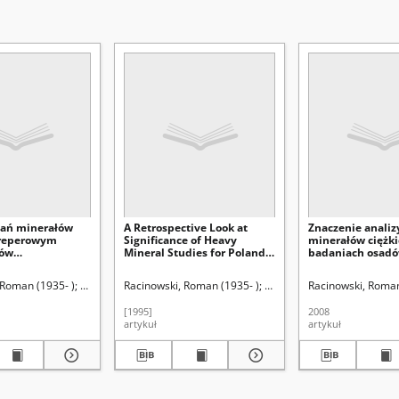
dań minerałów
A Retrospective Look at
Znaczenie analiz
 reperowym
Significance of Heavy
minerałów ciężk
sów
Mineral Studies for Poland’s
badaniach osad
oceńskich w
Quaternary Problems
czwartorzędowyc
ębce na tle
rie-Skłodowskiej (Lublin)
 Roman (1935- )
Dolecki, Leopold (1937- )
Racinowski, Roman (1935- )
Łanczont, Maria. Red.
Uniwersytet Marii Curie-Skłodowskiej (
Uniwersytet Marii Curie-Skł
Racinowski, Roman
sowych wyników
[1995]
2008
artykuł
artykuł