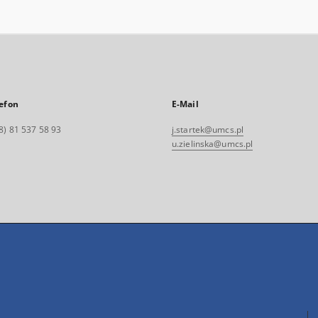
efon
E-Mail
8) 81 537 58 93
j.startek@umcs.pl
u.zielinska@umcs.pl