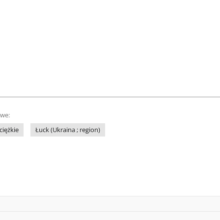
owe:
ciężkie
Łuck (Ukraina ; region)