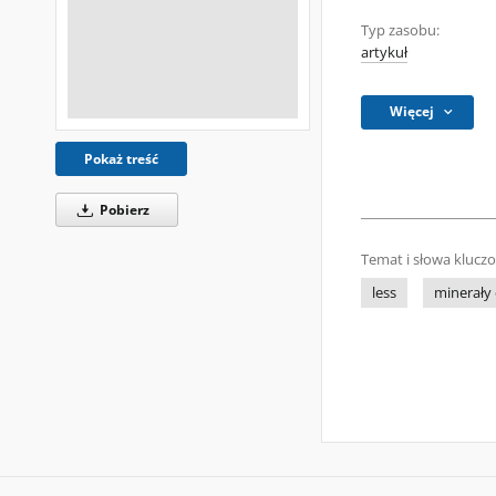
Typ zasobu:
artykuł
Więcej
Pokaż treść
Pobierz
Temat i słowa klucz
less
minerały 