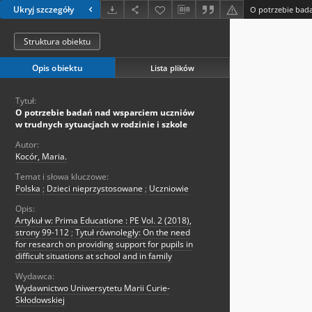
Ukryj szczegóły
Struktura obiektu
Opis obiektu
Lista plików
Tytuł:
O potrzebie badań nad wsparciem uczniów
w trudnych sytuacjach w rodzinie i szkole
Autor:
Kocór, Maria.
Temat i słowa kluczowe:
Polska
;
Dzieci nieprzystosowane
;
Uczniowie
Opis:
Artykuł w: Prima Educatione : PE Vol. 2 (2018),
strony 99-112
;
Tytuł równoległy: On the need
for research on providing support for pupils in
difficult situations at school and in family
Wydawca:
Wydawnictwo Uniwersytetu Marii Curie-
Skłodowskiej