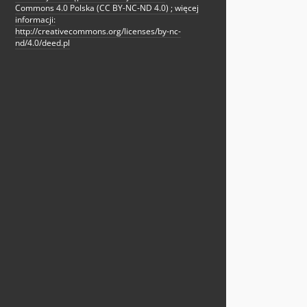
Commons 4.0 Polska (CC BY-NC-ND 4.0) ; więcej
informacji:
http://creativecommons.org/licenses/by-nc-
nd/4.0/deed.pl