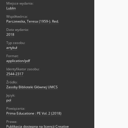
Miejsce wydania:
Lublin
Współtwórca:
Parczewska, Teresa (1959-). Red.
Data wydania:
2018
Typ zasobu:
artykuł
Format:
application/pdf
Identyfikator zasobu:
2544-2317
Źródło:
Zasoby Biblioteki Głównej UMCS
Język:
pol
Powiązania:
Prima Educatione : PE Vol. 2 (2018)
Prawa:
Publikacja dostępna na licencji Creative