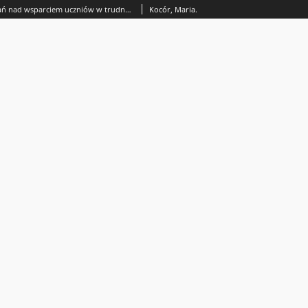
O potrzebie badań nad wsparciem uczniów w trudnych sytuacjach w rodzinie i szkole
Kocór, Maria.