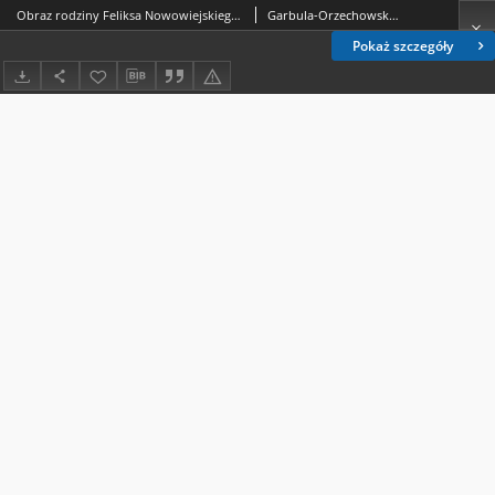
Obraz rodziny Feliksa Nowowiejskiego : aspekty patriotyczne, religijne, ludowe
Garbula-Orzechowska, Joanna.
Pokaż szczegóły