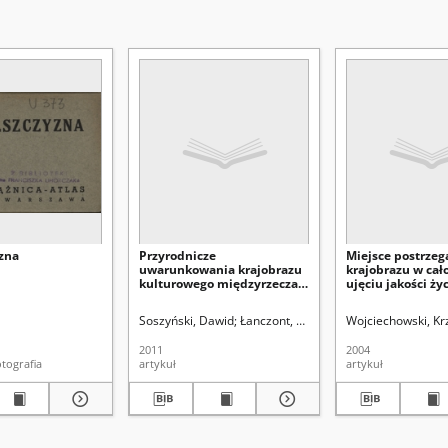
zna
Przyrodnicze
Miejsce postrze
uwarunkowania krajobrazu
krajobrazu w ca
kulturowego międzyrzecza
ujęciu jakości ży
Ropy i Wisłoka
wskiej (Lublin)
Soszyński, Dawid
Łanczont, Maria. Red.
Wojciechowski, Krz
2011
2004
ztówka fotografia
artykuł
artykuł