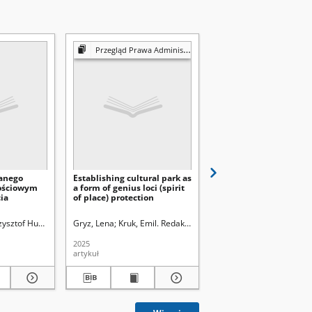
Przegląd Prawa Administracyjnego
ganego
Establishing cultural park as
Z badań nad przyrodn
łościowym
a form of genius loci (spirit
uwarunkowaniami
cia
of place) protection
krajobrazu kulturoweg
miast
ysztof Hubert (1936- )
Gryz, Lena
Uniwersytet Marii Curie-Skłodowskiej (Lublin)
Kruk, Emil. Redaktor
Fundacja Inicjatyw Akademic
Rodzoś, Jolanta
Uniwersy
2025
2004
artykuł
artykuł