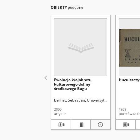
OBIEKTY
podobne
Ewolucja krajobrazu
Huculszczy
kulturowego doliny
środkowego Bugu
Bernat, Sebastian
Uniwersytet Marii Curie-Skłodo
2005
1939
artykuł
poc