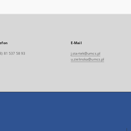
efon
E-Mail
8) 81 537 58 93
j.startek@umcs.pl
u.zielinska@umcs.pl