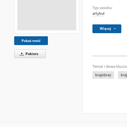
Typ zasobu:
artykuł
Więcej
Pokaż treść
Pobierz
Temat i słowa klucz
krajobraz
kra