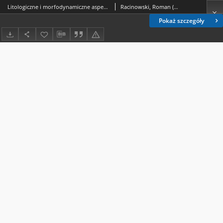
Litologiczne i morfodynamiczne aspekty ochrony brzegu morskiego Pobrzeża Szczecińskiego
Racinowski, Roman (1935- )
Pokaż szczegóły