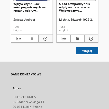
Wpływ czynników
Opad a współczynnik
50 
antropogenicznych na
odpływu na obszarze
UM
rzeczny odpływ
Województwa
Pr
roztworów i zawiesin na
Lubelskiego
st
międzyrzeczu Wisły i
do
Świeca, Andrzej
Michna, Edward (1925-2008)
Uniwers
Uni
Bugu = Anthropogenic
Ro
effects in river discharge
faz
1998
1952
199
of solutes and
czw
książka
artykuł
ksi
suspended sediment in
te
the Vistula and Bug
na
interfluve
ma
ro
Więcej
DANE KONTAKTOWE
Adres
Biblioteka UMCS
ul. Radziszewskiego 11
20-031 Lublin, Poland