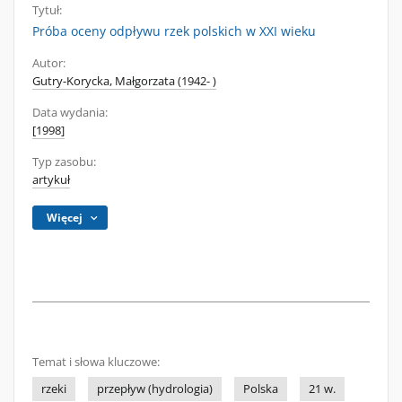
Tytuł:
Próba oceny odpływu rzek polskich w XXI wieku
Autor:
Gutry-Korycka, Małgorzata (1942- )
Data wydania:
[1998]
Typ zasobu:
artykuł
Więcej
Temat i słowa kluczowe:
rzeki
przepływ (hydrologia)
Polska
21 w.