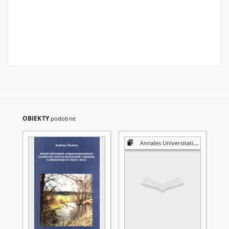
OBIEKTY
podobne
Annales Universitatis Mariae Curie-Skłodowska. Sectio B, Geographia, Geologia, Mineralogia et Petrographia