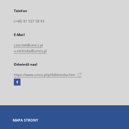
Telefon
(+48) 81 537 58 93
E-Mail
j.startek@umcs.pl
u.zielinska@umcs.pl
Odwiedź nas!
https://www.umcs.pl/pl/biblioteka.htm
Facebook
Link
zewnętrzny,
otworzy
się
w
nowej
MAPA STRONY
karcie