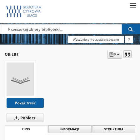
Wyszukiwanie zaawansowane
?
OBIEKT
Pokaż treść
Pobierz
OPIS
INFORMACJE
STRUKTURA