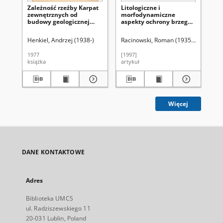
Zależność rzeźby Karpat
Litologiczne i
Ił
zewnętrznych od
morfodynamiczne
od
budowy geologicznej
aspekty ochrony brzegu
lub
jednostek fliszowych i
morskiego Pobrzeża
ko
ich głębokiego podłoża
Szczecińskiego
ot
Henkiel, Andrzej (1938-)
Racinowski, Roman (1935- )
Uniwersy
Fu
(na przykładzie
Ch
wschodniej części Karpat
Za
1977
[1997]
198
polskich)
książka
artykuł
art
Więcej
DANE KONTAKTOWE
Adres
Biblioteka UMCS
ul. Radziszewskiego 11
20-031 Lublin, Poland