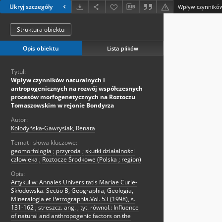
Ukryj szczegóły
Struktura obiektu
Opis obiektu
Lista plików
Tytuł:
Wpływ czynników naturalnych i
antropogenicznych na rozwój współczesnych
procesów morfogenetycznych na Roztoczu
Tomaszowskim w rejonie Bondyrza
Autor:
Kołodyńska-Gawrysiak, Renata
Temat i słowa kluczowe:
geomorfologia
;
przyroda
;
skutki działalności
człowieka
;
Roztocze Środkowe (Polska ; region)
Opis:
Artykuł w: Annales Universitatis Mariae Curie-
Skłodowska. Sectio B, Geographia, Geologia,
Mineralogia et Petrographia.Vol. 53 (1998), s.
131-162 ; streszcz. ang.
;
tyt. równol.: Influence
of natural and anthropogenic factors on the