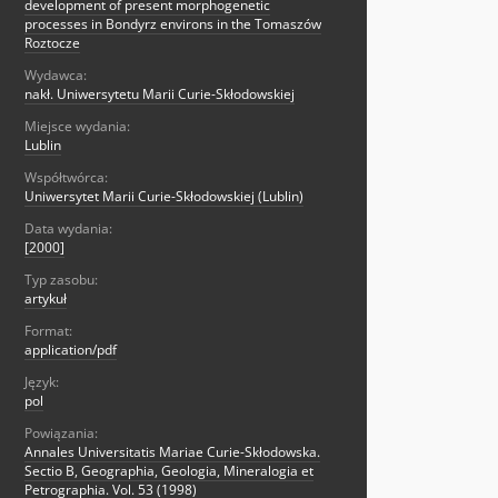
development of present morphogenetic
processes in Bondyrz environs in the Tomaszów
Roztocze
Wydawca:
nakł. Uniwersytetu Marii Curie-Skłodowskiej
Miejsce wydania:
Lublin
Współtwórca:
Uniwersytet Marii Curie-Skłodowskiej (Lublin)
Data wydania:
[2000]
Typ zasobu:
artykuł
Format:
application/pdf
Język:
pol
Powiązania:
Annales Universitatis Mariae Curie-Skłodowska.
Sectio B, Geographia, Geologia, Mineralogia et
Petrographia. Vol. 53 (1998)