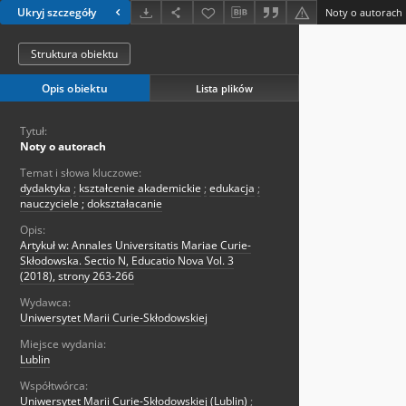
Ukryj szczegóły
Noty o autorach
Struktura obiektu
Opis obiektu
Lista plików
Tytuł:
Noty o autorach
Temat i słowa kluczowe:
dydaktyka
;
kształcenie akademickie
;
edukacja
;
nauczyciele ; dokształacanie
Opis:
Artykuł w: Annales Universitatis Mariae Curie-
Skłodowska. Sectio N, Educatio Nova Vol. 3
(2018), strony 263-266
Wydawca:
Uniwersytet Marii Curie-Skłodowskiej
Miejsce wydania:
Lublin
Współtwórca:
Uniwersytet Marii Curie-Skłodowskiej (Lublin)
;