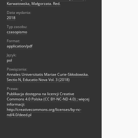
Karwatowska, Małgorzata. Red.
Data wydania:
2018
Typ zasobu:
czasopismo
Format:
application/pdf
Język:
pol
Powiązania:
Annales Universitatis Mariae Curie-Skłodowska.
Sectio N, Educatio Nova Vol. 3 (2018)
Prawa:
Publikacja dostępna na licencji Creative
Commons 4.0 Polska (CC BY-NC-ND 4.0) ; więcej
informacji:
http://creativecommons.org/licenses/by-nc-
nd/4.0/deed.pl