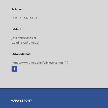
Telefon
(+48) 81 537 58 93
E-Mail
j.startek@umcs.pl
u.zielinska@umcs.pl
Odwiedź nas!
https://www.umcs.pl/pl/biblioteka.htm
Facebook
Link
zewnętrzny,
otworzy
się
w
nowej
MAPA STRONY
karcie