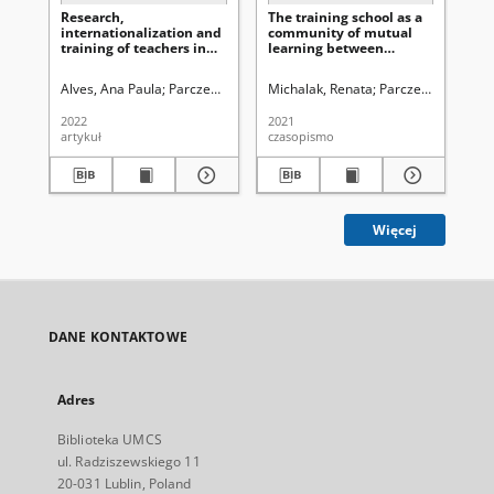
Research,
The training school as a
O 
internationalization and
community of mutual
fo
training of teachers in
learning between
na
pandemic times –
teachers and students. A
microethnographic
research perspective
Alves, Ana Paula
Parczewska, Teresa (1959-). Red.
Michalak, Renata
Parczewska, Teresa
Tch
studies
2022
2021
201
artykuł
czasopismo
art
Więcej
DANE KONTAKTOWE
Adres
Biblioteka UMCS
ul. Radziszewskiego 11
20-031 Lublin, Poland