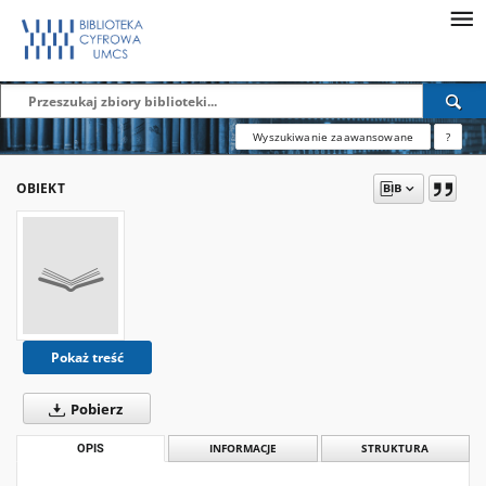
Wyszukiwanie zaawansowane
?
OBIEKT
Pokaż treść
Pobierz
OPIS
INFORMACJE
STRUKTURA