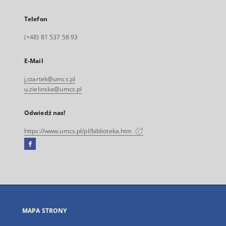
Telefon
(+48) 81 537 58 93
E-Mail
j.startek@umcs.pl
u.zielinska@umcs.pl
Odwiedź nas!
https://www.umcs.pl/pl/biblioteka.htm
Facebook
Link
zewnętrzny,
otworzy
się
w
nowej
MAPA STRONY
karcie