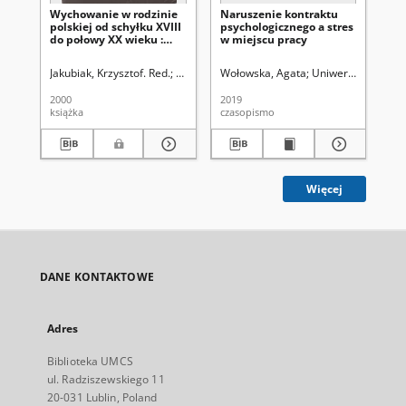
Wychowanie w rodzinie
Naruszenie kontraktu
Ob
polskiej od schyłku XVIII
psychologicznego a stres
w 
do połowy XX wieku :
w miejscu pracy
świ
zbiór studiów
lu
Jakubiak, Krzysztof. Red.
Winiarz, Adam (1955-). Red.
Wołowska, Agata
Uniwersytet Marii 
Jaw
2000
2019
198
książka
czasopismo
art
Więcej
DANE KONTAKTOWE
Adres
Biblioteka UMCS
ul. Radziszewskiego 11
20-031 Lublin, Poland