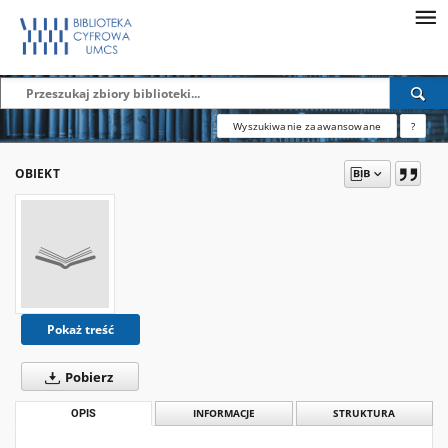
Wyszukiwanie zaawansowane
?
OBIEKT
Pokaż treść
Pobierz
OPIS
INFORMACJE
STRUKTURA