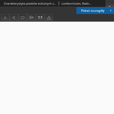
Charakterystyka piasków eolicznych z Doliny Jezior i południowego skłonu Changaju (Mongolia)
Lomborinczen, Radnagin; Morawski, Jan (1920-1998); Pękala, Kazimierz (1936-2018)
Pokaż szczegóły