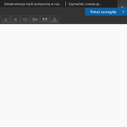
Desakralizacja myśli politycznej w czasach nowożytnych
Szymański, Łukasz (prawo)
Pokaż szczegóły