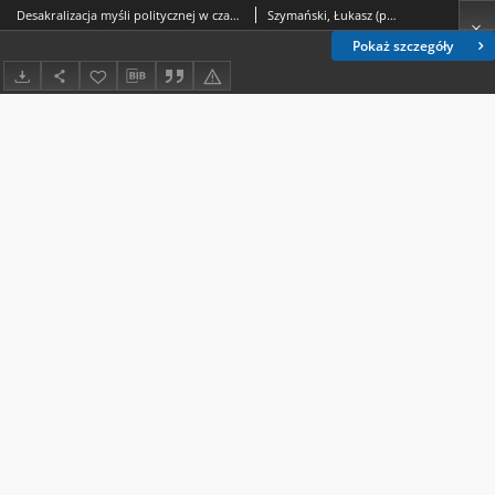
Desakralizacja myśli politycznej w czasach nowożytnych
Szymański, Łukasz (prawo)
Pokaż szczegóły